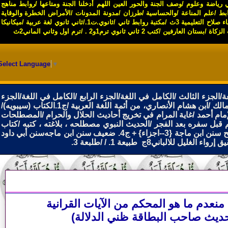
ي رياضة وعلوم
/
وصف الجنة والحور العين اللهم أدخلنا الجنة ومتاعها
/
روابط مناهج
ابط
/
علم المناعة /والحساسية
/
طرزان
/
مدونة المدونات
/
الأمراض الخطرة والوقاية
 صلاح التعليمية 3ث
/
مكتبة روابط ثاني /ثانوي.ت1
.
/
ثاني ثانوي لغة عربية
/
ميكانيكا
الزكاة
/
بستان العارفين
/
كتب 2 ثاني ثانوي ترم1و2
.
/
ترم اول وثاني الماني2ث
Select Language
▼
/
الكامل في اللغة/الجزء الرابع
/
الكامل في اللغة/الجزء
مالك
/
ابن هشام الأنصاري، من أئمة اللغة العربية
/
ج1.الكتاب (سيبويه)/
مام أحمد
/
غاية المرام في تخريج أحاديث الحلال والحرام
/
المصطلحات
 قبل سفره بعد الفجر
/
الحديث النبوي مصطلحه ، بلاغته ، كتبه
/
كتاب
ن ماجة {3--اجزاء} + ج4. ضعيف سنن ابن ماجه
سنن أبي داود
ق إرواء الغليل للالباني8ج
طبيعة 1
.
/ /
طلبعة 3
.
نعدم ما هو المحكم من الآيات القرانية
وحديث صاحب البطاقة ظني الدلالة)