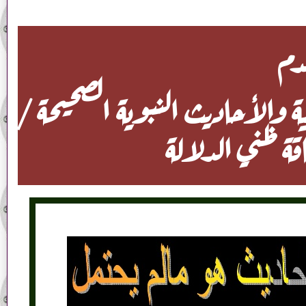
دم
ة والأحاديث النبوية الصحيحة /
 ظني الدلالة