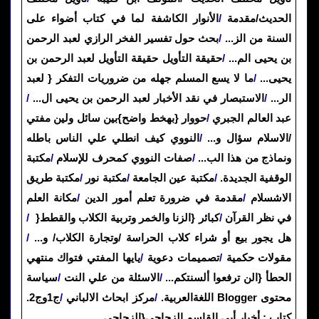
الحديث/مقدمة
/
الأنوار الكاشفة لما في كتاب أضواء على
السنة من الز
...
/
بحث حول تفسير الفخر الرازي لعبد الرحمن
بن يحيى الم
...
/
حقيقة التأويل حقيقة التأويل لعبد الرحمن بن
يحيى
...
/
ما لا يسع المسلم جهله من ضروريات التفكر { لعبد
الر
...
/
الاستبصار في نقد الأخبار لعبد الرحمن بن يحيى ال
...
/
عبد العالم الجبري
/
حووار {بهخط واضح}بين سائل ولين مفتي
/الاسلام سؤال و
...
/
النووي كيف انطلي علي الناس باطله
ونماذج من هذا الب
...
/
صفات النووي كمحرف للإسلام
/
مكتبة
الوقفية الجديدة
.
/
مكتبة عين الجامعة
/
مكتبة نور
/
مكتبة طريق
الاشسلام
/
مقدمة في ضرورة تعلم أمور الدين
/
مكانة العلم
في نظر القرآن
/
كبائر {الزنا والخمر وتربية الكلاب والقطط
}
/
هل يجور بيع أو شراء كلاب الحراسة /وتجارة الكلاب/ و
...
/
مقولات حكمية
/
تصميمات دعوية
/
يايها المفتي فتواك منتهي
الحطأ {الن ترفعوا ألسنتكم
...
/
الاسئلة من علي النت
/
سياسة
محتوى
Blogger
اللغةالعربية
.
/
مركز ابحاث الالباني
/
ج1وج2.
كتاب : أخبار أبي القاسم الزجاجي{الزجاجي