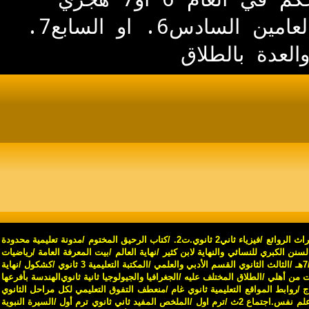
بترتيب تشريعي معكوس وبعلم الله الباري في سورة الطلاق في العامين السادس6. او السابع7.
لعدة بالطلاق
اث الروائع
/
فيزياء ثاني2 ثانوي.ت2
.
/
كتاب الرحيق المختوم
/
مدونة تعليمية محدودة
لسنن الكبري للنسائي والنهاية لابن كثير
/
نهاية العالم
/
بيت المعرفة العامة
/
رياضيات
/
الثالث الثانوي القسم الأدبي والعلمي
/
المكتبة التعليمية 3 ثانوي
/
كشكول
/
نهاية
ت من أهلي
/
الطلاق المختلف عليه
/
الجغرافيا والجيولوجيا ثانية ثانوي
الهندسة بأفرعها
ج
/
روابط المواقع التعليمية ثانوي غام
/
منعطف التفوق التعليمي لكل مراحل الثانوي
س.اجتماع 2ث /ترم اول
/
الملخص المفيد ثاني ثانوي ترم أول
/
السيرة النبوية