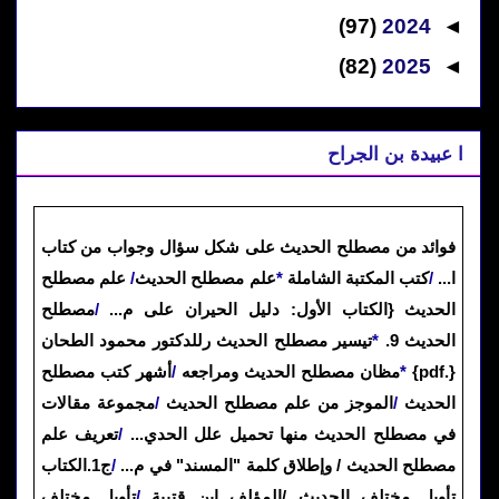
(97)
2024
◄
(82)
2025
◄
ا عبيدة بن الجراح
فوائد من مصطلح الحديث على شكل سؤال وجواب من كتاب
ا
...
/
كتب المكتبة الشاملة
*
علم مصطلح الحديث
/
علم مصطلح
الحديث {الكتاب الأول: دليل الحيران على م
...
/
مصطلح
الحديث 9
.
*
تيسير مصطلح الحديث رللدكتور محمود الطحان
{pdf.}
*
مظان مصطلح الحديث ومراجعه
/
أشهر كتب مصطلح
الحديث
/
الموجز من علم مصطلح الحديث
/
مجموعة مقالات
في مصطلح الحديث منها تحميل علل الحدي
...
/
تعريف علم
مصطلح الحديث / وإطلاق كلمة "المسند" في م
...
/
ج1.الكتاب
​تأويل مختلف الحديث​ /المؤلف ابن قتيبة
/
تأويل مختلف