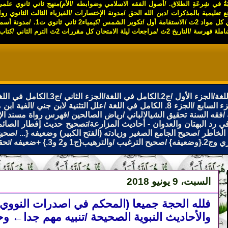
ْبَةُ في شِرعَةِ الطلاق
.
/
أصول الفقه الاسلامي وضوابطه
/
الأم)منهج ثاني ثانوي علم
ع تعليمية بالمذكرات
/
دين الله الحق
/
مدونة الإختصارات
/
الفيزياء الثالث الثانوي رو
 كل مواد 2ث
/
الاستقامة أول
/
تكوير الشمس
/
كيمياء2 ثاني ثانوي ت1
.
/
مدونة أسماء
املة فهرسة
/
التاريخ 2ث
/
مراجعات ليلة الامتحان كل مقررات 2ث الترم الثاني
/
كتاب 
/
ج2.الكامل في اللغة/الجزء الثاني
/
ج3.الكامل في اللغة/الجزء الثالث
زء السابع
/
الجزء 8. الكامل في اللغة
/
علل التثنية لابن جني
/
الفية ابن 
/
فقه السنة تحقيق الشيالالباني
/
رياض الصالحين
/
فهرس رواة مسند الإ
ي رد البهتان والعدوان - أحاديث المزارعة
/
تصحيح حديث إفطار الصائم
الخاطر
/
صحيح الجامع الصغير وزيادته (الفتح الكبير) وضعيفه
{...
/
صحيح سنن اب
{وضعيفه
}
/
صحيح الترغيب
/
والترهيب{ج1 و2 و3.} +ضعيفه
/
تحقي
السبت، 9 يونيو 2018
فلله الحجة جميعا (المحكم في اصدرات النووي م
والأحاديث النبوية الصحيحة /تنبيه مهم جدا← 