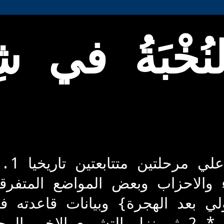
خْبَةُ في شِ
 والاحزاب وبعض المواضع المتفرق
ي بعد الهجرة} وبيانات قاعدته ف