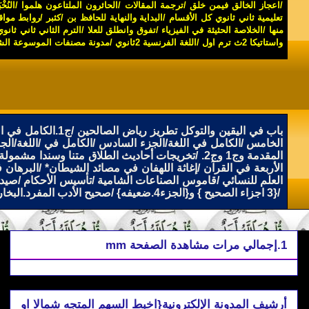
/
اعجاز الخالق فيمن خلق
/
ترجمة المقالات
/
الحائرون الملتاعون هلموا
/
النُخ
تعليمية ثاني ثانوي كل الأقسام
/
البداية والنهاية للحافظ بن /كثبر
/
روابط مواق
منها
/
الخلاصة الحثيثة في الفيزياء
/
تفوق وانطلق للعلا
/
الترم الثاني ثاني ثانوي
واستاتيكا 2ث ترم اول
/
اللغة الفرنسية 2ثانوي
/
مدونة مصنفات الموسوعة الش
باب في اليقين والتوكل تطريز رياض الصالحين
/
ج1.الكامل في اللغة/الجزء الأول
الخامس
/
الكامل في اللغة/الجزء السادس
/
الكامل في
/
اللغة/الج
المقدمة وج1 وج2
.
/
تخريجات أحاديث الطلاق متنا وسندا مشمولة
الأربعة في القرآن
/
إغاثة
اللهفان في مصائد الشيطان
*
/
البرهان ف
العلم للنسائي
/
قاموس الصناعات الشامية
/
تأسيس الأحكام
/
صيد 
/
{3 اجزاء الصحيح } و{الجزء4.ضعيفه
}
/
صحيح الأدب المفرد.البخاري وج2.
1.إجمالي مرات مشاهدة الصفحة mm
أرشيف المدونة الإلكترونية{اخبط السهم المتجه شمالا او