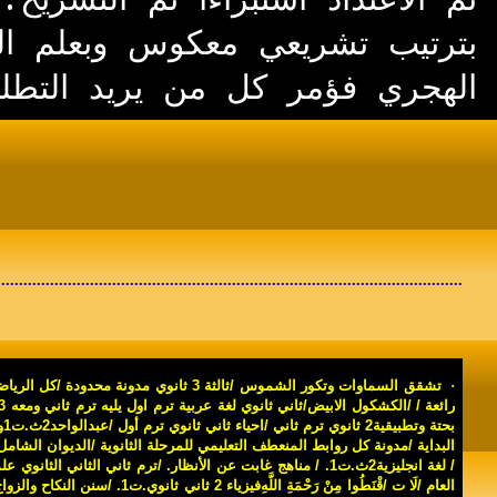
الهجري فؤمر كل من يريد التطل
........................................................................................................
·
تشقق السماوات وتكور الشموس
/
ثالثة 3 ثانوي مدونة محدودة
/
كل الرياضيات ت
رائعة
/ /
الكشكول الابيض/ثاني ثانوي لغة عربية ترم اول يليه ترم ثاني ومعه 3ث
بحتة وتطبيقية2 ثانوي ترم ثاني
/
احياء ثاني ثانوي ترم أول
/
عبدالواحد2ث.ت1و
البداية
/
مدونة كل روابط المنعطف التعليمي للمرحلة الثانوية
/
الديوان الشامل
/
لغة انجليزية2ث.ت1
.
/
مناهج غابت عن الأنظار
.
/
ترم ثاني الثاني الثانوي ع
العام
/
لَا ت /قْنَطُوا مِنْ رَحْمَةِ اللَّهِ
فيزياء 2 ثاني ثانوي.ت1
.
/
سنن النكاح والزوا