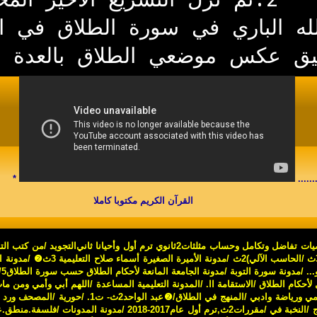
يق عكس موضعي الطلاق بالعدة وا
*
.......
القرآن الكريم مكتوبا كاملا
فاضل وتكامل وحساب مثلثات2ثانوي ترم أول وأحيانا ثاني
التجويد
/
من كتب التر
/
الحاسب الآلي)2ث
/
مدونة الأميرة الصغيرة أسماء صلاح التعليمية 3ث
❷
/
مدونة ا
...
/
مدونة سورة التوبة
/
مدونة الجامعة المانعة لأحكام الطلاق حسب سورة الطلاق7/5هـ
 لأحكام الطلاق
/
الاستقامة اا
.
/
المدونة التعليمية المساعدة
/
اللهم أبي وأمي ومن ما
لمي ورياضة وادبي
/
المنهج في الطلاق
/
❷
عبد الواحد2ث- ت1
.
/
حورية
/
المصحف ورد 
ج
/
النخبة في /مقررات2ث,ترم أول عام2017-2018
/
مدونة المدونات
/
فلسفة.منطق.علم نف